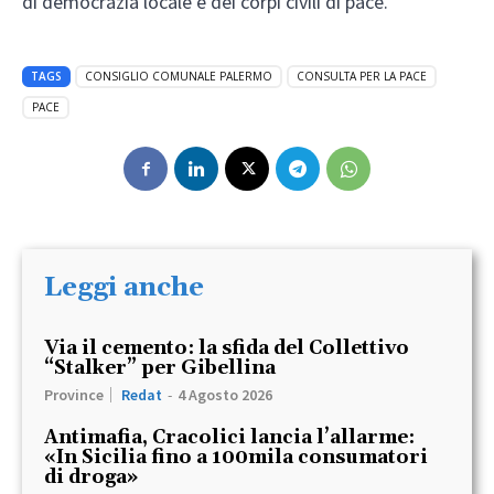
di democrazia locale e dei corpi civili di pace.
TAGS
CONSIGLIO COMUNALE PALERMO
CONSULTA PER LA PACE
PACE
Leggi anche
Via il cemento: la sfida del Collettivo
“Stalker” per Gibellina
Province
Redat
-
4 Agosto 2026
Antimafia, Cracolici lancia l’allarme:
«In Sicilia fino a 100mila consumatori
di droga»