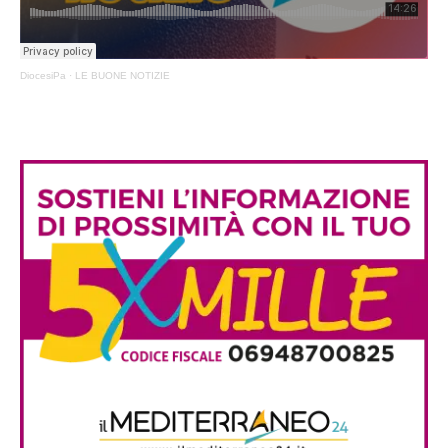
DiocesiPa
·
LE BUONE NOTIZIE