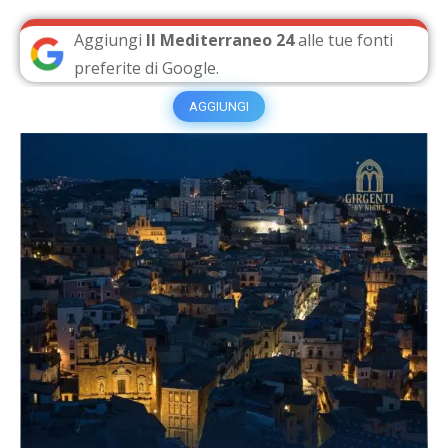
Aggiungi
Il Mediterraneo 24
alle tue fonti
preferite di Google.
AGGIUNGI