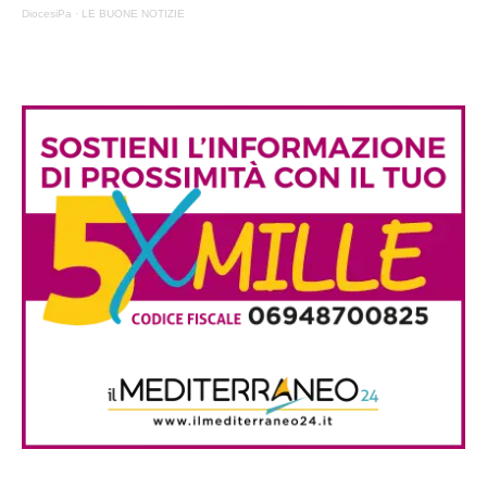
DiocesiPa
·
LE BUONE NOTIZIE