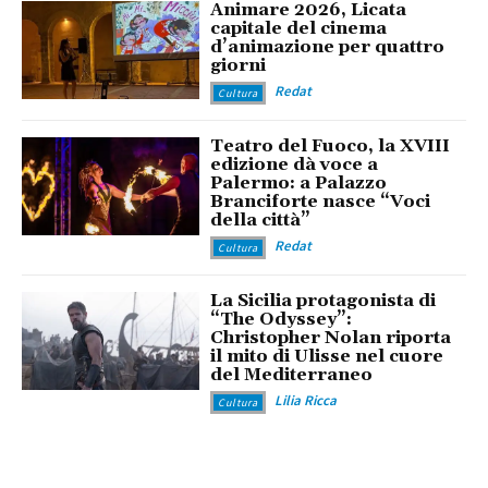
Animare 2026, Licata
capitale del cinema
d’animazione per quattro
giorni
Redat
Cultura
Teatro del Fuoco, la XVIII
edizione dà voce a
Palermo: a Palazzo
Branciforte nasce “Voci
della città”
Redat
Cultura
La Sicilia protagonista di
“The Odyssey”:
Christopher Nolan riporta
il mito di Ulisse nel cuore
del Mediterraneo
Lilia Ricca
Cultura