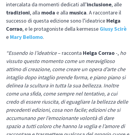
intercalata da momenti dedicati all’
inclusione
, alle
tradizioni
, alla
moda
e alla
musica
. A raccontare il
successo di questa edizione sono l’ideatrice
Helga
Corrao
, e le protagoniste della kermesse
Giusy Scirè
e
Mary Bellomo
.
“Essendo io l’ideatrice
– racconta
Helga Corrao
-,
ho
vissuto questo momento come un meraviglioso
attimo di creazione, come creare un opera d’arte che
intaglio dopo intaglio prende forma, e piano piano si
delinea la scultura in tutta la sua bellezza. Inoltre
come una sfida, come sempre nel tentativo, a cui
credo di essere riuscita, di eguagliare la bellezza delle
precedenti edizioni, cosa non facile; edizioni che si
accumunano per l’emozionante volontà di dare
spazio a tutti coloro che hanno la voglia e l’amore di
raccontare e trasmettere qualcosa del proprio cuore e