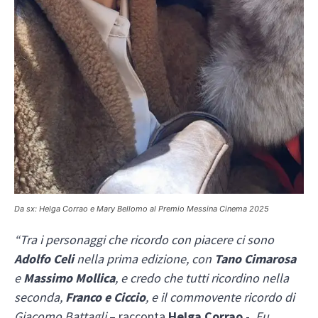
Da sx: Helga Corrao e Mary Bellomo al Premio Messina Cinema 2025
“Tra i personaggi che ricordo con piacere ci sono
Adolfo Celi
nella prima edizione, con
Tano Cimarosa
e
Massimo Mollica
, e credo che tutti ricordino nella
seconda,
Franco e Ciccio
, e il commovente ricordo di
Giacomo Battagli
– racconta
Helga Corrao
-.
Fu