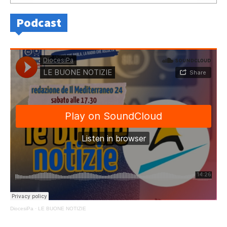
Podcast
DiocesiPa
·
LE BUONE NOTIZIE