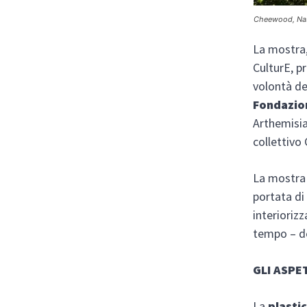
Cheewood, Nas
La mostra,
CulturE, 
volontà de
Fondazion
Arthemisia
collettivo 
La mostra
portata di
interioriz
tempo – de
GLI ASPE
La
plasti