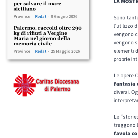
LA MOSTR
per salvare il mare
siciliano
Province
Redat
-
9 Giugno 2026
Sono tante
l’utilizzo
Palermo, raccolti oltre 290
kg di rifiuti a Vergine
vengono co
Maria nel giorno della
vengono sp
memoria civile
elementi d
Province
Redat
-
25 Maggio 2026
proprie in
Le opere C
fantasia 
diversi. O
interpreta
Le “stories
traggono l
favola c