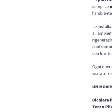
semplice
l’ambiente
Le install
all’ambien
rigenerazio
confrontan
con le int
Ogni opera
visitatore
UN MOVIM
Dichiara 
Terzo Pil