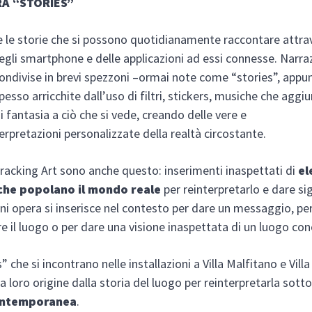
A “STORIES”
 le storie che si possono quotidianamente raccontare attra
 degli smartphone e delle applicazioni ad essi connesse. Narra
ndivise in brevi spezzoni –ormai note come “stories”, appun
esso arricchite dall’uso di filtri, stickers, musiche che agg
i fantasia a ciò che si vede, creando delle vere e
terpretazioni personalizzate della realtà circostante.
racking Art sono anche questo: inserimenti inaspettati di
el
che popolano il mondo reale
per reinterpretarlo e dare sig
gni opera si inserisce nel contesto per dare un messaggio, pe
re il luogo o per dare una visione inaspettata di un luogo con
” che si incontrano nelle installazioni a Villa Malfitano e Villa
a loro origine dalla storia del luogo per reinterpretarla sott
ontemporanea
.