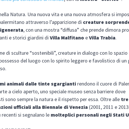
nella Natura. Una nuova vita e una nuova atmosfera si imp
palermitano attraverso l’apparizione di
creature sorprende
rigenerata
, con una mostra “diffusa” che prende dimora pro
nti e storici giardini di
Villa Malfitano
e
Villa Trabia
.
ne di sculture “sostenibili”, creature in dialogo con lo spazio
ossesso del luogo con lo spirito leggero e favolistico di un
so.
mi animali dalle tinte sgargianti
rendono il cuore di Pal
’arte a cielo aperto, uno speciale museo senza barriere dove
ti sono sempre la natura e il rispetto per essa. Oltre alle
tre
ioni ufficiali alla Biennale di Venezia
(2001, 2011 e 2013)
 recenti si segnalano le
molteplici personali negli Stati U