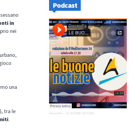
Podcast
ossessano
nti in
prio nei
 urbano,
 gioco
ermo una
, tra le
DiocesiPa
·
LE BUONE NOTIZIE
niti
.