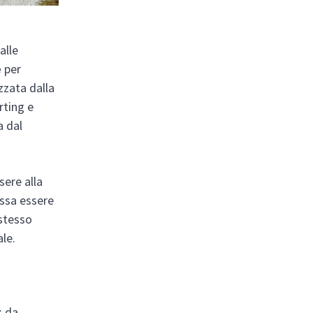
alle
e
per
zzata dalla
rting e
a dal
sere alla
ossa essere
 stesso
ale.
: da