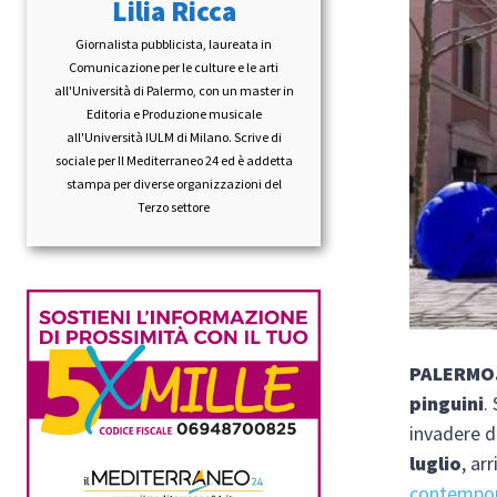
Lilia Ricca
Giornalista pubblicista, laureata in
Comunicazione per le culture e le arti
all'Università di Palermo, con un master in
Editoria e Produzione musicale
all'Università IULM di Milano. Scrive di
sociale per Il Mediterraneo 24 ed è addetta
stampa per diverse organizzazioni del
Terzo settore
PALERMO. 
pinguini
.
invadere d
luglio
, ar
contempor