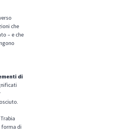
verso
zioni che
to – e che
iungono
ementi di
nificati
r
osciuto.
 Trabia
o forma di