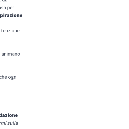
osa per
spirazione
.
ttenzione
si animano
 che ogni
ndazione
rmi sulla