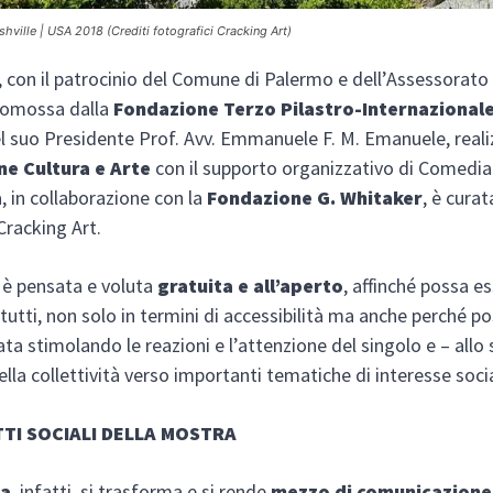
hville
|
USA 2018 (Crediti fotografici Cracking Art)
 con il patrocinio del Comune di Palermo e dell’Assessorato 
promossa dalla
Fondazione Terzo Pilastro-Internazional
l suo Presidente Prof. Avv. Emmanuele F. M. Emanuele, reali
e Cultura e Arte
con il supporto organizzativo di Comedia
, in collaborazione con la
Fondazione G. Whitaker
, è curat
Cracking Art.
 è pensata e voluta
gratuita e all’aperto
, affinché possa es
 tutti, non solo in termini di accessibilità ma anche perché p
zata stimolando le reazioni e l’attenzione del singolo e – allo
lla collettività verso importanti tematiche di interesse soci
TTI SOCIALI DELLA MOSTRA
ca
, infatti, si trasforma e si rende
mezzo di comunicazione