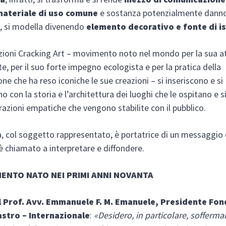
materiale di uso comune
e sostanza potenzialmente dann
, si modella divenendo
elemento decorativo e fonte di i
azioni Cracking Art – movimento noto nel mondo per la sua a
te, per il suo forte impegno ecologista e per la pratica della
ne che ha reso iconiche le sue creazioni – si inseriscono e si
o con la storia e l’architettura dei luoghi che le ospitano e 
erazioni empatiche che vengono stabilite con il pubblico.
, col soggetto rappresentato, è portatrice di un messaggio
 è chiamato a interpretare e diffondere.
ENTO NATO NEI PRIMI ANNI NOVANTA
il Prof. Avv. Emmanuele F. M. Emanuele, Presidente Fo
astro – Internazionale
:
«Desidero, in particolare, sofferma