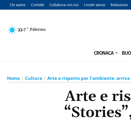
Chi siamo
Contatti
Collabora con noi
I nostri servizi
Redazione
33.7
C
Palermo
CRONACA
BUO
Home
Cultura
Arte e rispetto per l'ambiente: arriva
Arte e ri
“Stories”