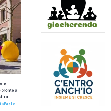
he e
e pronte a
l 10
 d’arte