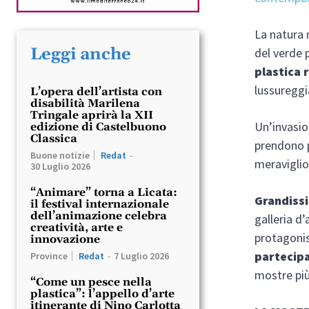
La natura 
Leggi anche
del verde 
plastica 
lussureggia
L’opera dell’artista con
disabilità Marilena
Tringale aprirà la XII
Un’invasio
edizione di Castelbuono
Classica
prendono p
Buone notizie
Redat
-
meraviglio
30 Luglio 2026
“Animare” torna a Licata:
Grandissi
il festival internazionale
dell’animazione celebra
galleria d
creatività, arte e
protagonis
innovazione
partecipaz
Province
Redat
-
7 Luglio 2026
mostre più
“Come un pesce nella
plastica”: l’appello d’arte
itinerante di Nino Carlotta