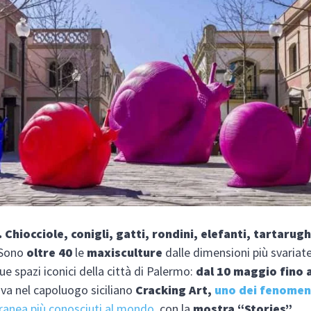
Chiocciole, conigli, gatti, rondini, elefanti, tartarug
 Sono
oltre 40
le
maxisculture
dalle dimensioni più svariat
ue spazi iconici della città di Palermo:
dal 10 maggio fino a
riva nel capoluogo siciliano
Cracking Art,
uno dei fenomeni
anea più conosciuti al mondo
, con la
mostra “Stories”
.