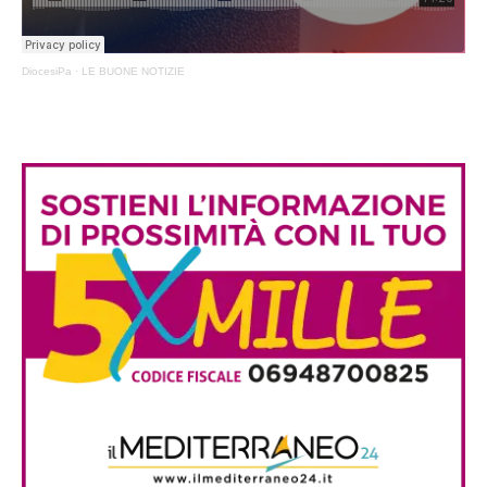
DiocesiPa
·
LE BUONE NOTIZIE