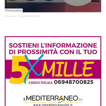
DiocesiPa
·
LE BUONE NOTIZIE